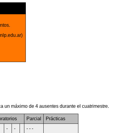
ntos.
nlp.edu.ar)
ca un máximo de 4 ausentes durante el cuatrimestre.
ratorios
Parcial
Prácticas
-
-
- - -