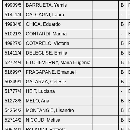
49909/5
BARRUETA, Yemis
B
51411/4
CALCAGNI, Laura
-
-
49934/8
CHICA, Eduardo
B
51021/3
CONTARDI, Marina
-
49927/0
COTARELO, Victoria
B
51411/4
DELEGLISE, Emilia
B
52724/4
ETCHEVERRY, Maria Eugenia
B
51699/7
FRAGAPANE, Emanuel
B
50349/1
GALARZA, Celeste
B
-
51777/4
HEIT, Luciana
-
51278/8
MELO, Ana
B
54254/2
MONTANGIE, Lisandro
B
52714/2
NICOUD, Melisa
B
50924/1
PALADINI, Rafaela
B