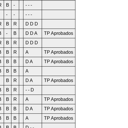
R
B
-
- - -
-
-
- - -
R
B
R
D D D
B
-
B
D D A
TP Aprobados
R
B
R
D D D
B
B
R
A
TP Aprobados
B
B
B
D A
TP Aprobados
B
B
B
A
B
R
D A
TP Aprobados
B
B
R
- - D
B
B
R
A
TP Aprobados
B
B
B
D A
TP Aprobados
B
B
B
A
TP Aprobados
B
B
B
D - -